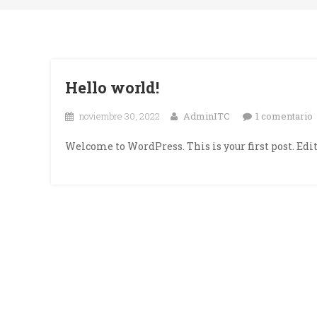
Hello world!
noviembre 30, 2022
AdminITC
1 comentario
H
Welcome to WordPress. This is your first post. Edit 
w