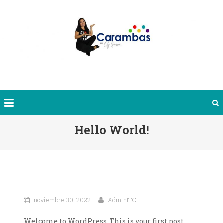
Saltar
al
contenido
Hello World!
noviembre 30, 2022
AdminITC
Welcome to WordPress. This is your first post.